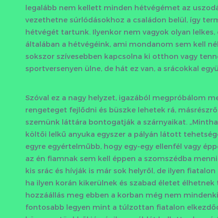
legalább nem kellett minden hétvégémet az uszodáb
vezethetne súrlódásokhoz a családon belül, így te
hétvégét tartunk. Ilyenkor nem vagyok olyan lelkes, 
általában a hétvégéink, ami mondanom sem kell né
sokszor szívesebben kapcsolna ki otthon vagy tenn
sportversenyen ülne, de hát ez van, a srácokkal együtt
Szóval ez a nagy helyzet, igazából megpróbálom meg
rengeteget fejlődni és büszke lehetek rá, másrészrő
szemünk láttára bontogatják a szárnyaikat. „Mintha
költői lelkű anyuka egyszer a pályán látott tehetség
egyre egyértelműbb, hogy egy-egy ellenfél vagy ép
az én fiamnak sem kell éppen a szomszédba mennie 
kis srác és hívják is már sok helyről, de ilyen fiat
ha ilyen korán kikerülnek és szabad életet élhetnek 
hozzáállás meg ebben a korban még nem mindenkinél
fontosabb legyen mint a túlzottan fiatalon elkezdőd