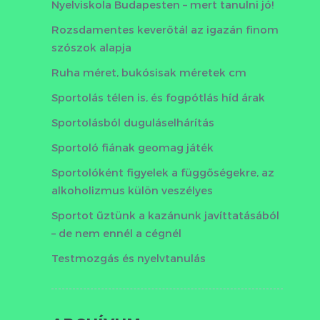
Nyelviskola Budapesten – mert tanulni jó!
Rozsdamentes keverőtál az igazán finom
szószok alapja
Ruha méret, bukósisak méretek cm
Sportolás télen is, és fogpótlás híd árak
Sportolásból duguláselhárítás
Sportoló fiának geomag játék
Sportolóként figyelek a függőségekre, az
alkoholizmus külön veszélyes
Sportot űztünk a kazánunk javíttatásából
– de nem ennél a cégnél
Testmozgás és nyelvtanulás