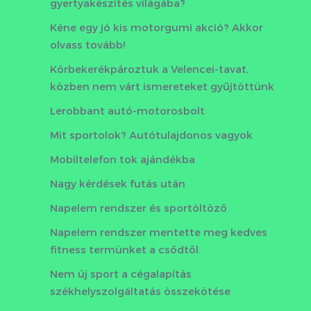
gyertyakészítés világába?
Kéne egy jó kis motorgumi akció? Akkor
olvass tovább!
Körbekerékpároztuk a Velencei-tavat,
közben nem várt ismereteket gyűjtöttünk
Lerobbant autó-motorosbolt
Mit sportolok? Autótulajdonos vagyok
Mobiltelefon tok ajándékba
Nagy kérdések futás után
Napelem rendszer és sportöltöző
Napelem rendszer mentette meg kedves
fitness termünket a csődtől.
Nem új sport a cégalapítás
székhelyszolgáltatás összekötése