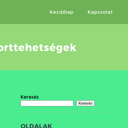
Kezdőlap
Kapcsolat
porttehetségek
Keresés
Keresés
OLDALAK