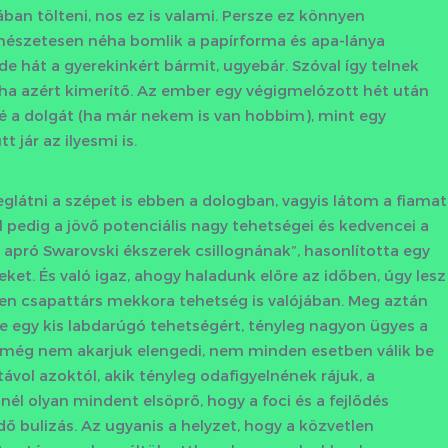
an tölteni, nos ez is valami. Persze ez könnyen
rmészetesen néha bomlik a papírforma és apa-lánya
de hát a gyerekinkért bármit, ugyebár. Szóval így telnek
ha azért kimerítő. Az ember egy végigmelózott hét után
é a dolgát (ha már nekem is van hobbim), mint egy
 jár az ilyesmi is.
látni a szépet is ebben a dologban, vagyis látom a fiamat
l pedig a jövő potenciális nagy tehetségei és kedvencei a
 apró Swarovski ékszerek csillognának”, hasonlította egy
eket. És való igaz, ahogy haladunk előre az időben, úgy lesz
pen csapattárs mekkora tehetség is valójában. Meg aztán
egy kis labdarúgó tehetségért, tényleg nagyon ügyes a
alon még nem akarjuk elengedi, nem minden esetben válik be
távol azoktól, akik tényleg odafigyelnének rájuk, a
 olyan mindent elsöprő, hogy a foci és a fejlődés
ő bulizás. Az ugyanis a helyzet, hogy a közvetlen