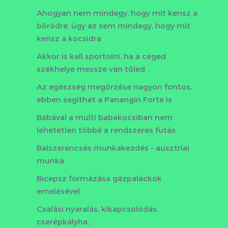
Ahogyan nem mindegy, hogy mit kensz a
bőrödre, úgy az sem mindegy, hogy mit
kensz a kocsidra
Akkor is kell sportolni, ha a céged
székhelye messze van tőled
Az egészség megőrzése nagyon fontos,
ebben segíthet a Panangin Forte is
Babával a multi babakocsiban nem
lehetetlen többé a rendszeres futás
Balszerencsés munkakezdés – ausztriai
munka
Bicepsz formázása gázpalackok
emelésével
Csalási nyaralás, kikapcsolódás,
cserépkályha…