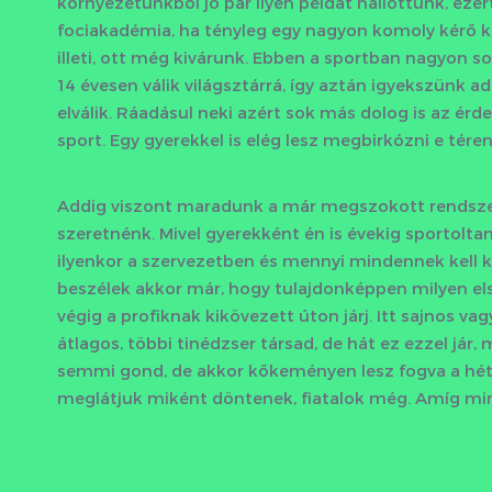
környezetünkből jó pár ilyen példát hallottunk, ez
fociakadémia, ha tényleg egy nagyon komoly kérő k
illeti, ott még kivárunk. Ebben a sportban nagyon so
14 évesen válik világsztárrá, így aztán igyekszünk 
elválik. Ráadásul neki azért sok más dolog is az é
sport. Egy gyerekkel is elég lesz megbirkózni e téren
Addig viszont maradunk a már megszokott rendszer
szeretnénk. Mivel gyerekként én is évekig sportol
ilyenkor a szervezetben és mennyi mindennek kell k
beszélek akkor már, hogy tulajdonképpen milyen e
végig a profiknak kikövezett úton járj. Itt sajnos 
átlagos, többi tinédzser társad, de hát ez ezzel jár
semmi gond, de akkor kőkeményen lesz fogva a hét
meglátjuk miként döntenek, fiatalok még. Amíg mi