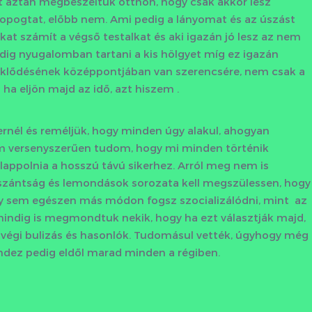
ért aztán megbeszéltük otthon, hogy csak akkor lesz
opogtat, előbb nem. Ami pedig a lányomat és az úszást
kat számít a végső testalkat és aki igazán jó lesz az nem
addig nyugalomban tartani a kis hölgyet míg ez igazán
rdeklődésének középpontjában van szerencsére, nem csak a
 ha eljön majd az idő, azt hiszem .
nél és reméljük, hogy minden úgy alakul, ahogyan
tam versenyszerűen tudom, hogy mi minden történik
lappolnia a hosszú távú sikerhez. Arról meg nem is
lszántság és lemondások sorozata kell megszülessen, hogy
vagy sem egészen más módon fogsz szocializálódni, mint az
, mindig is megmondtuk nekik, hogy ha ezt választják majd,
végi bulizás és hasonlók. Tudomásul vették, úgyhogy még
ndez pedig eldől marad minden a régiben.