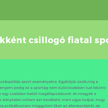
kként csillogó fiatal s
utánpótlás sport eseményekre. Egyikőjük úszik,míg a
m, engem pedig ez a sportág nem különösebben tud lekötni
n egy családon belüli megállapodásunk: én megyek a
 Kénytelen voltam ezt bevállalni, mert ugye tudjuk, hogy
ába próbálkoztam meggyőzni őket az ellenkezőjéről, de