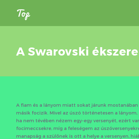
Top
A Swarovski ékszere
A fiam és a lányom miatt sokat járunk mostanában 
másik focizik. Mivel az úszó történetesen a lányo
ha nem tévében nézem egy-egy versenyét, ezért va
focimeccsekre, míg a feleségem az úszóversenyekre.
manapság a szülőnek is ott a helye a versenyen, hi