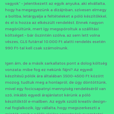
vagyok” – jelentkezett az egyik anyuka, aki elvállalta,
hogy ha megegyezünk a dizájnban, szívesen elmegy
a boltba, letárgyalja a feltételeket a póló készítőkkel,
és el is hozza az elkészült rendelést. Ennek nagyon
megörültünk, mert így megspóroltuk a szállítási
költséget – bár őszintén szólva, az sem lett volna
vészes, GLS futárral 10.000 Ft alatti rendelés esetén
990 Ft-tal kell csak számolnunk.
Igen ám, de a másik sarkallatos pont a dolog költség
vonzata: mibe fog ez nekünk fájni? Az egyedi
készítésű pólók ára általában 3500-4500 Ft között
mozog, tudtuk meg a honlapról, de úgy döntöttünk,
mivel egy focicsapatnyi mennyiség rendeléséről van
szó, inkább egyedi árajánlatot kérünk a póló
készítőktől e-mailben. Az egyik szülő kreatív design-
nal foglalkozik, így vállalta, hogy megszerkeszti a