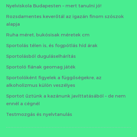
Nyelviskola Budapesten – mert tanulni jó!
Rozsdamentes keverőtál az igazán finom szószok
alapja
Ruha méret, bukósisak méretek cm
Sportolás télen is, és fogpótlás híd árak
Sportolásból duguláselhárítás
Sportoló fiának geomag játék
Sportolóként figyelek a függőségekre, az
alkoholizmus külön veszélyes
Sportot űztünk a kazánunk javíttatásából – de nem
ennél a cégnél
Testmozgás és nyelvtanulás