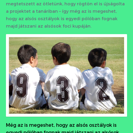
megtetszett az ötletünk, hogy rögtön el is újságolta
a projektet a tanáriban – így még az is megeshet,
hogy az alsós osztályok is egyedi pólóban fognak
majd játszani az alsósok foci kupáján.
Még az is megeshet, hogy az alsós osztályok is
egyedi pólóban fognak majd játszani az alsósok