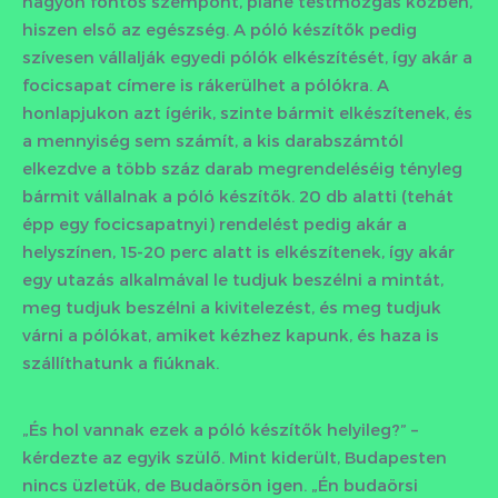
nagyon fontos szempont, pláne testmozgás közben,
hiszen első az egészség. A póló készítők pedig
szívesen vállalják egyedi pólók elkészítését, így akár a
focicsapat címere is rákerülhet a pólókra. A
honlapjukon azt ígérik, szinte bármit elkészítenek, és
a mennyiség sem számít, a kis darabszámtól
elkezdve a több száz darab megrendeléséig tényleg
bármit vállalnak a póló készítők. 20 db alatti (tehát
épp egy focicsapatnyi) rendelést pedig akár a
helyszínen, 15-20 perc alatt is elkészítenek, így akár
egy utazás alkalmával le tudjuk beszélni a mintát,
meg tudjuk beszélni a kivitelezést, és meg tudjuk
várni a pólókat, amiket kézhez kapunk, és haza is
szállíthatunk a fiúknak.
„És hol vannak ezek a póló készítők helyileg?” –
kérdezte az egyik szülő. Mint kiderült, Budapesten
nincs üzletük, de Budaörsön igen. „Én budaörsi