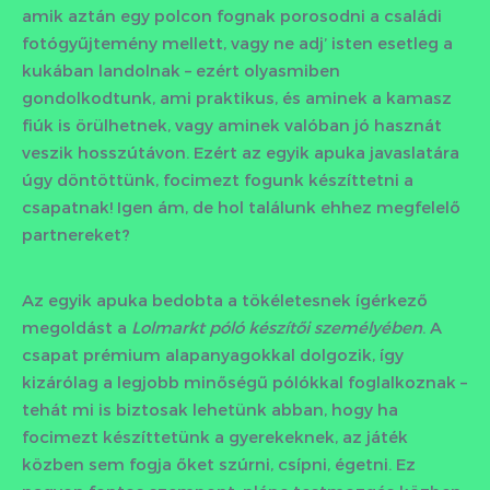
amik aztán egy polcon fognak porosodni a családi
fotógyűjtemény mellett, vagy ne adj’ isten esetleg a
kukában landolnak – ezért olyasmiben
gondolkodtunk, ami praktikus, és aminek a kamasz
fiúk is örülhetnek, vagy aminek valóban jó hasznát
veszik hosszútávon. Ezért az egyik apuka javaslatára
úgy döntöttünk, focimezt fogunk készíttetni a
csapatnak! Igen ám, de hol találunk ehhez megfelelő
partnereket?
Az egyik apuka bedobta a tökéletesnek ígérkező
megoldást a
Lolmarkt póló készítői személyében
. A
csapat prémium alapanyagokkal dolgozik, így
kizárólag a legjobb minőségű pólókkal foglalkoznak –
tehát mi is biztosak lehetünk abban, hogy ha
focimezt készíttetünk a gyerekeknek, az játék
közben sem fogja őket szúrni, csípni, égetni. Ez