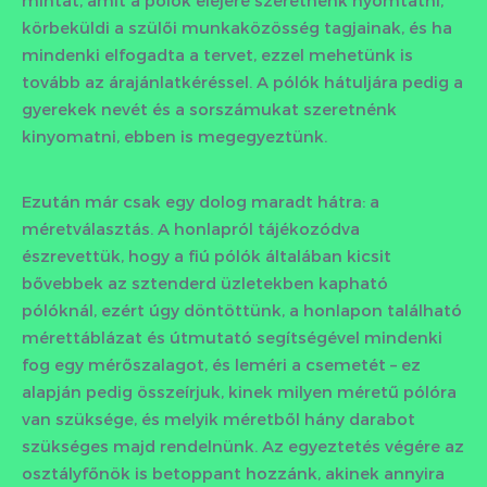
mintát, amit a pólók elejére szeretnénk nyomtatni,
körbeküldi a szülői munkaközösség tagjainak, és ha
mindenki elfogadta a tervet, ezzel mehetünk is
tovább az árajánlatkéréssel. A pólók hátuljára pedig a
gyerekek nevét és a sorszámukat szeretnénk
kinyomatni, ebben is megegyeztünk.
Ezután már csak egy dolog maradt hátra: a
méretválasztás. A honlapról tájékozódva
észrevettük, hogy a fiú pólók általában kicsit
bővebbek az sztenderd üzletekben kapható
pólóknál, ezért úgy döntöttünk, a honlapon található
mérettáblázat és útmutató segítségével mindenki
fog egy mérőszalagot, és leméri a csemetét – ez
alapján pedig összeírjuk, kinek milyen méretű pólóra
van szüksége, és melyik méretből hány darabot
szükséges majd rendelnünk. Az egyeztetés végére az
osztályfőnök is betoppant hozzánk, akinek annyira