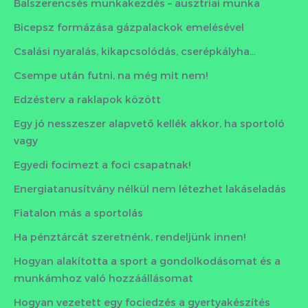
Balszerencsés munkakezdés – ausztriai munka
Bicepsz formázása gázpalackok emelésével
Csalási nyaralás, kikapcsolódás, cserépkályha…
Csempe után futni, na még mit nem!
Edzésterv a raklapok között
Egy jó nesszeszer alapvető kellék akkor, ha sportoló
vagy
Egyedi focimezt a foci csapatnak!
Energiatanusítvány nélkül nem létezhet lakáseladás
Fiatalon más a sportolás
Ha pénztárcát szeretnénk, rendeljünk innen!
Hogyan alakította a sport a gondolkodásomat és a
munkámhoz való hozzáállásomat
Hogyan vezetett egy fociedzés a gyertyakészítés