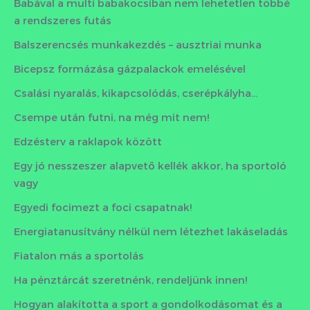
Babával a multi babakocsiban nem lehetetlen többé
a rendszeres futás
Balszerencsés munkakezdés – ausztriai munka
Bicepsz formázása gázpalackok emelésével
Csalási nyaralás, kikapcsolódás, cserépkályha…
Csempe után futni, na még mit nem!
Edzésterv a raklapok között
Egy jó nesszeszer alapvető kellék akkor, ha sportoló
vagy
Egyedi focimezt a foci csapatnak!
Energiatanusítvány nélkül nem létezhet lakáseladás
Fiatalon más a sportolás
Ha pénztárcát szeretnénk, rendeljünk innen!
Hogyan alakította a sport a gondolkodásomat és a