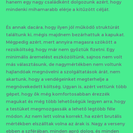
hanem egy nagy családként dolgozunk azért, hogy
mindenki mihamarabb elérje a kitűzött célját.
És annak dacára, hogy ilyen jól működő struktúrát
találtunk ki, mégis majdnem bezárhattuk a kapukat.
Mégpedig azért, mert annyira magasra szökött a
rezsiköltség, hogy már nem győztük fizetni. Egy
minimális áremelést eszközöltünk, sajnos nem volt
más választásunk, de nagymértékben nem voltunk
hajlandóak megnövelni a szolgáltatások árát, nem
akartunk, hogy a vendégeinket megterhelje a
megnövekedett költség. Ugyan is, azért vettünk több
gépet, hogy ők még komfortosabban érezzék
magukat és még több lehetőségük legyen arra, hogy
a testüket megmozgassák a lehető legtöbb féle
módon. Az nem lett volna korrekt, ha ezért brutális
mértékben elszálltak volna az árak is. Nagy a verseny
ebben a szférában, minden apró dolog, és minden