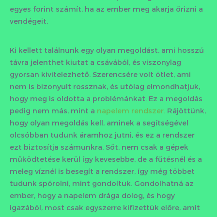
egyes forint számít, ha az ember meg akarja őrizni a
vendégeit.
Ki kellett találnunk egy olyan megoldást, ami hosszú
távra jelenthet kiutat a csávából, és viszonylag
gyorsan kivitelezhető. Szerencsére volt ötlet, ami
nem is bizonyult rossznak, és utólag elmondhatjuk,
hogy meg is oldotta a problémánkat. Ez a megoldás
pedig nem más, mint a
napelem rendszer.
Rájöttünk,
hogy olyan megoldás kell, aminek a segítségével
olcsóbban tudunk áramhoz jutni, és ez a rendszer
ezt biztosítja számunkra. Sőt, nem csak a gépek
működtetése kerül így kevesebbe, de a fűtésnél és a
meleg víznél is besegít a rendszer, így még többet
tudunk spórolni, mint gondoltuk. Gondolhatná az
ember, hogy a napelem drága dolog, és hogy
igazából, most csak egyszerre kifizettük előre, amit