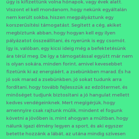
úgy is kifizettünk volna hónapok, vagy évek alatt.
Viszont el kell mondanom, hogy nekünk egyáltalán
nem került sokba, hiszen megpályáztunk egy
korszerűsítési támogatást. Segített a cég, akiket
megbíztunk abban, hogy hogyan kell egy ilyen
pályázatot összeállítani, és nyerünk is egy csomót.
Így is, valóban, egy kicsi ideig még a befektetésünk
ára térül meg. De így a támogatással együtt már nem
is olyan sokára, minden forint, amivel kevesebbet
fizetünk ki az energiáért, a zsebünkben marad. És ha
jó sok marad a zsebünkben, jó sokat tudunk arra
fordítani, hogy tovább fejlesszük az edzőtermet, és
minőséget tudjunk biztosítani a jó hangulat mellett
kedves vendégeinknek. Mert megígérjük, hogy
amennyire csak rajtunk múlik, mindent el fogunk
követni a jövőben is, mint ahogyan a múltban, hogy
nálunk igazi élmény legyen a sport, és aki egyszer
betette hozzánk a lábát, az utána mindig szívesen