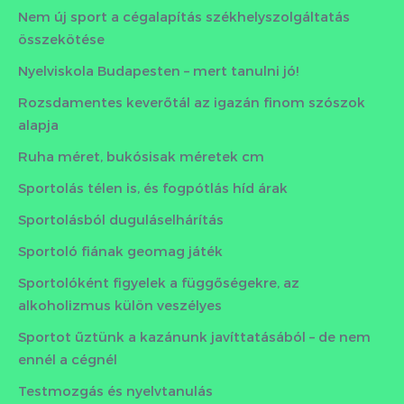
Nem új sport a cégalapítás székhelyszolgáltatás
összekötése
Nyelviskola Budapesten – mert tanulni jó!
Rozsdamentes keverőtál az igazán finom szószok
alapja
Ruha méret, bukósisak méretek cm
Sportolás télen is, és fogpótlás híd árak
Sportolásból duguláselhárítás
Sportoló fiának geomag játék
Sportolóként figyelek a függőségekre, az
alkoholizmus külön veszélyes
Sportot űztünk a kazánunk javíttatásából – de nem
ennél a cégnél
Testmozgás és nyelvtanulás