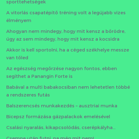
sporttehetségek
A vitorlás csapatépítő tréning volt a legújabb vizes
élményem
Ahogyan nem mindegy, hogy mit kensz a bőrödre,
úgy az sem mindegy, hogy mit kensz a kocsidra
Akkor is kell sportolni, ha a céged székhelye messze
van tőled
Az egészség megőrzése nagyon fontos, ebben
segíthet a Panangin Forte is
Babával a multi babakocsiban nem lehetetlen többé
a rendszeres futás
Balszerencsés munkakezdés – ausztriai munka
Bicepsz formázása gázpalackok emelésével
Csalási nyaralás, kikapcsolódás, cserépkályha…
Csempe után futni, na még mit nem!