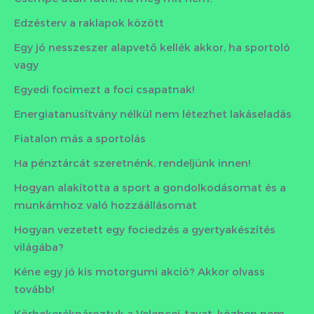
Edzésterv a raklapok között
Egy jó nesszeszer alapvető kellék akkor, ha sportoló
vagy
Egyedi focimezt a foci csapatnak!
Energiatanusítvány nélkül nem létezhet lakáseladás
Fiatalon más a sportolás
Ha pénztárcát szeretnénk, rendeljünk innen!
Hogyan alakította a sport a gondolkodásomat és a
munkámhoz való hozzáállásomat
Hogyan vezetett egy fociedzés a gyertyakészítés
világába?
Kéne egy jó kis motorgumi akció? Akkor olvass
tovább!
Körbekerékpároztuk a Velencei-tavat, közben nem