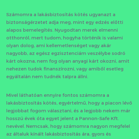
Számomra a lakásbiztosítás kötés ugyanazt a
biztonságérzetet adja meg, mint egy edzés előtti
alapos bemelegítés. Nyugodtan merek elmenni
otthonról, mert tudom, hogyha történik is valami
olyan dolog, ami kellemetlenséget vagy akár
nagyobb, az egész egzisztenciám veszélybe sodró
kárt okozna, nem fog olyan anyagi kárt okozni, amit
nehezen tudok finanszírozni, vagy amiből esetleg
egyáltalán nem tudnék talpra állni.
Mivel láthatóan ennyire fontos számomra a
lakásbiztosítás kötés, egyértelmű, hogy a piacon lévő
legjobbat fogom választani, és a legjobb nekem már
hosszú évek óta egyet jelent a Pannon-Safe Kft.
nevével. Nemcsak, hogy számomra nagyon megfelel
az általuk kínált lakásbiztosítás ára, gyors és