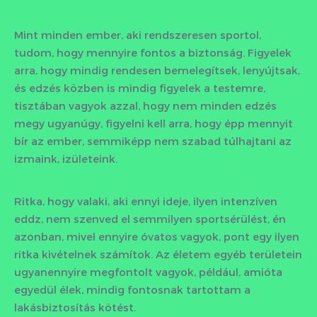
Mint minden ember, aki rendszeresen sportol,
tudom, hogy mennyire fontos a biztonság. Figyelek
arra, hogy mindig rendesen bemelegítsek, lenyújtsak,
és edzés közben is mindig figyelek a testemre,
tisztában vagyok azzal, hogy nem minden edzés
megy ugyanúgy, figyelni kell arra, hogy épp mennyit
bír az ember, semmiképp nem szabad túlhajtani az
izmaink, izületeink.
Ritka, hogy valaki, aki ennyi ideje, ilyen intenzíven
eddz, nem szenved el semmilyen sportsérülést, én
azonban, mivel ennyire óvatos vagyok, pont egy ilyen
ritka kivételnek számítok. Az életem egyéb területein
ugyanennyire megfontolt vagyok, például, amióta
egyedül élek, mindig fontosnak tartottam a
lakásbiztosítás kötést.