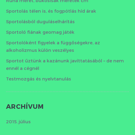
Ruha méret, bukósisak méretek cm
Sportolás télen is, és fogpótlás híd árak
Sportolásból duguláselhárítás
Sportoló fiának geomag játék
Sportolóként figyelek a függőségekre, az
alkoholizmus külön veszélyes
Sportot űztünk a kazánunk javíttatásából – de nem
ennél a cégnél
Testmozgás és nyelvtanulás
ARCHÍVUM
2015. július