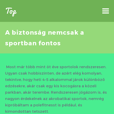
Top
A biztonság nemcsak a
sportban fontos
Most már több mint öt éve sportolok rendszeresen.
Ugyan csak hobbiszinten, de azért elég komolyan,
tekintve, hogy heti 4-5 alkalommal járok különböző
edzésekre, akár csak egy kis kocogásra a közeli
parkban, akár terembe. Rendszeresen jógázom is, és
nagyon érdekelnek az akrobatikai sportok, nemrég
kipróbáltam a polefitnesst is például, és
kimondottan tetszett.