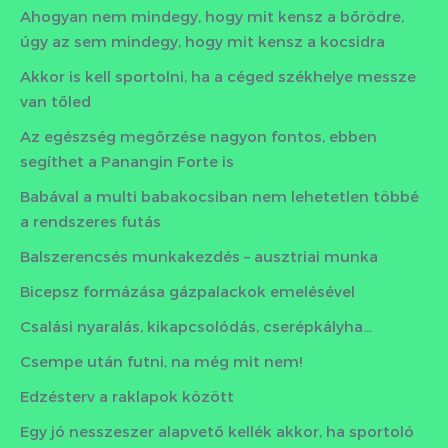
Ahogyan nem mindegy, hogy mit kensz a bőrödre,
úgy az sem mindegy, hogy mit kensz a kocsidra
Akkor is kell sportolni, ha a céged székhelye messze
van tőled
Az egészség megőrzése nagyon fontos, ebben
segíthet a Panangin Forte is
Babával a multi babakocsiban nem lehetetlen többé
a rendszeres futás
Balszerencsés munkakezdés – ausztriai munka
Bicepsz formázása gázpalackok emelésével
Csalási nyaralás, kikapcsolódás, cserépkályha…
Csempe után futni, na még mit nem!
Edzésterv a raklapok között
Egy jó nesszeszer alapvető kellék akkor, ha sportoló