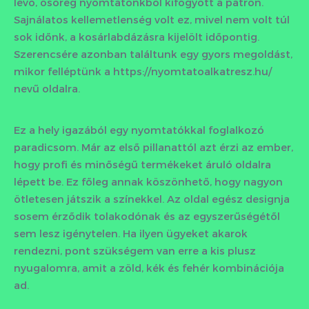
lévő, ősöreg nyomtatónkból kifogyott a patron.
Sajnálatos kellemetlenség volt ez, mivel nem volt túl
sok időnk, a kosárlabdázásra kijelölt időpontig.
Szerencsére azonban találtunk egy gyors megoldást,
mikor felléptünk a https://nyomtatoalkatresz.hu/
nevű oldalra.
Ez a hely igazából egy nyomtatókkal foglalkozó
paradicsom. Már az első pillanattól azt érzi az ember,
hogy profi és minőségű termékeket áruló oldalra
lépett be. Ez főleg annak köszönhető, hogy nagyon
ötletesen játszik a színekkel. Az oldal egész designja
sosem érződik tolakodónak és az egyszerűségétől
sem lesz igénytelen. Ha ilyen ügyeket akarok
rendezni, pont szükségem van erre a kis plusz
nyugalomra, amit a zöld, kék és fehér kombinációja
ad.