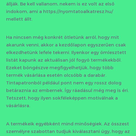
állják. Be kell vallanom, nekem is ez volt az első
indokom, ami a https://nyomtatoalkatresz.hu/
mellett állt.
Ha nincsen még konkrét ötletünk arról, hogy mit
akarunk venni, akkor a kezdőlapon egyszerűen csak
elkezdhetünk lefele tekerni. Ilyenkor egy ömlesztett
listát kapunk az aktuálisan jól fogyó termékekből.
Ezeket böngészve megfigyelhetjük, hogy több
termék vásárlása esetén olcsóbb a darabár.
Tintapatronból például pont nem egy rossz dolog
betáraznia az embernek. Így ráadásul még meg is éri.
Tetszett, hogy ilyen sokféleképpen motiválnak a
vásárlásra.
A termékeik egyébként mind minőségiek. Az összest
személyre szabottan tudjuk kiválasztani úgy, hogy az