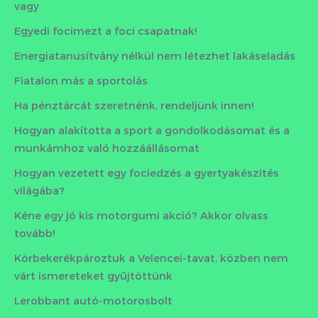
vagy
Egyedi focimezt a foci csapatnak!
Energiatanusítvány nélkül nem létezhet lakáseladás
Fiatalon más a sportolás
Ha pénztárcát szeretnénk, rendeljünk innen!
Hogyan alakította a sport a gondolkodásomat és a
munkámhoz való hozzáállásomat
Hogyan vezetett egy fociedzés a gyertyakészítés
világába?
Kéne egy jó kis motorgumi akció? Akkor olvass
tovább!
Körbekerékpároztuk a Velencei-tavat, közben nem
várt ismereteket gyűjtöttünk
Lerobbant autó-motorosbolt