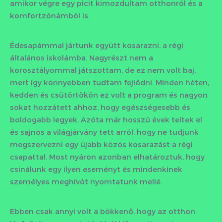
amikor végre egy picit kimozdultam otthonról és a
komfortzónámból is.
Édesapámmal jártunk együtt kosarazni, a régi
általános iskolámba. Nagyrészt nem a
korosztályommal játszottam, de ez nem volt baj,
mert így könnyebben tudtam fejlődni. Minden héten,
kedden és csütörtökön ez volt a program és nagyon
sokat hozzátett ahhoz, hogy egészségesebb és
boldogabb legyek. Azóta már hosszú évek teltek el
és sajnos a világjárvány tett arról, hogy ne tudjunk
megszervezni egy újabb közös kosarazást a régi
csapattal. Most nyáron azonban elhatároztuk, hogy
csinálunk egy ilyen eseményt és mindenkinek
személyes meghívót nyomtatunk mellé.
Ebben csak annyi volt a bökkenő, hogy az otthon