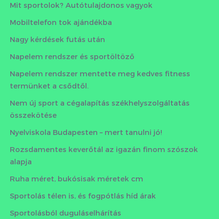
Mit sportolok? Autótulajdonos vagyok
Mobiltelefon tok ajándékba
Nagy kérdések futás után
Napelem rendszer és sportöltöző
Napelem rendszer mentette meg kedves fitness
termünket a csődtől.
Nem új sport a cégalapítás székhelyszolgáltatás
összekötése
Nyelviskola Budapesten – mert tanulni jó!
Rozsdamentes keverőtál az igazán finom szószok
alapja
Ruha méret, bukósisak méretek cm
Sportolás télen is, és fogpótlás híd árak
Sportolásból duguláselhárítás