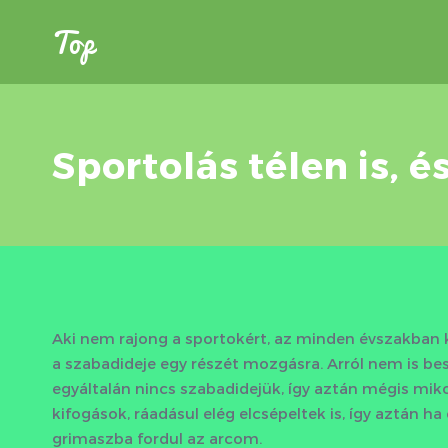
Top
Sportolás télen is, é
Aki nem rajong a sportokért, az minden évszakban k
a szabadideje egy részét mozgásra. Arról nem is be
egyáltalán nincs szabadidejük, így aztán mégis mi
kifogások, ráadásul elég elcsépeltek is, így aztán h
grimaszba fordul az arcom.