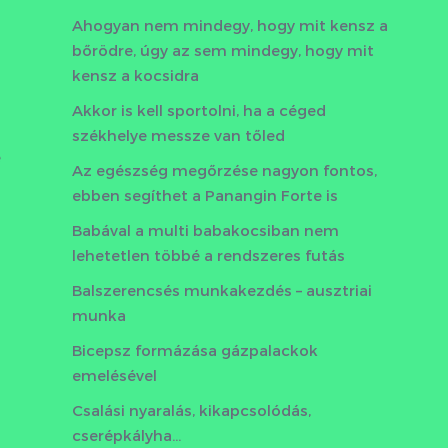
Ahogyan nem mindegy, hogy mit kensz a
bőrödre, úgy az sem mindegy, hogy mit
kensz a kocsidra
Akkor is kell sportolni, ha a céged
székhelye messze van tőled
e
Az egészség megőrzése nagyon fontos,
ebben segíthet a Panangin Forte is
Babával a multi babakocsiban nem
lehetetlen többé a rendszeres futás
Balszerencsés munkakezdés – ausztriai
munka
Bicepsz formázása gázpalackok
emelésével
Csalási nyaralás, kikapcsolódás,
cserépkályha…