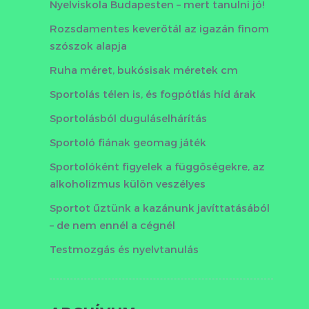
Nyelviskola Budapesten – mert tanulni jó!
Rozsdamentes keverőtál az igazán finom
szószok alapja
Ruha méret, bukósisak méretek cm
Sportolás télen is, és fogpótlás híd árak
Sportolásból duguláselhárítás
Sportoló fiának geomag játék
Sportolóként figyelek a függőségekre, az
alkoholizmus külön veszélyes
Sportot űztünk a kazánunk javíttatásából
– de nem ennél a cégnél
Testmozgás és nyelvtanulás