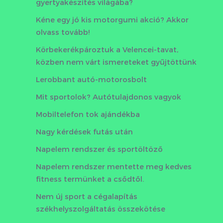
gyertyakészítés világába?
Kéne egy jó kis motorgumi akció? Akkor
olvass tovább!
Körbekerékpároztuk a Velencei-tavat,
közben nem várt ismereteket gyűjtöttünk
Lerobbant autó-motorosbolt
Mit sportolok? Autótulajdonos vagyok
Mobiltelefon tok ajándékba
Nagy kérdések futás után
Napelem rendszer és sportöltöző
Napelem rendszer mentette meg kedves
fitness termünket a csődtől.
Nem új sport a cégalapítás
székhelyszolgáltatás összekötése