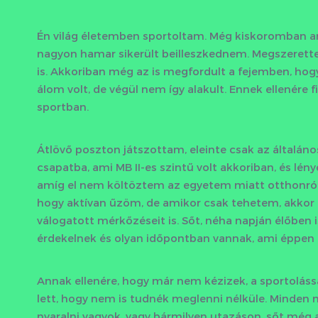
Én világ életemben sportoltam. Még kiskoromban an
nagyon hamar sikerült beilleszkednem. Megszerett
is. Akkoriban még az is megfordult a fejemben, hogy
álom volt, de végül nem így alakult. Ennek ellenére
sportban.
Átlövő poszton játszottam, eleinte csak az általán
csapatba, ami MB II-es szintű volt akkoriban, és l
amíg el nem költöztem az egyetem miatt otthonról.
hogy aktívan űzöm, de amikor csak tehetem, akkor 
válogatott mérkőzéseit is. Sőt, néha napján élőben 
érdekelnek és olyan időpontban vannak, ami éppen
Annak ellenére, hogy már nem kézizek, a sportoláss
lett, hogy nem is tudnék meglenni nélküle. Minden n
nyaralni vagyok, vagy bármilyen utazáson, sőt még 