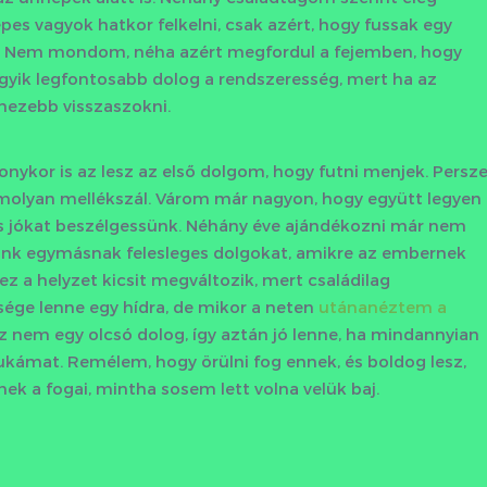
es vagyok hatkor felkelni, csak azért, hogy fussak egy
nek. Nem mondom, néha azért megfordul a fejemben, hogy
egyik legfontosabb dolog a rendszeresség, mert ha az
hezebb visszaszokni.
onykor is az lesz az első dolgom, hogy futni menjek. Persz
amolyan mellékszál. Várom már nagyon, hogy együtt legyen
 és jókat beszélgessünk. Néhány éve ajándékozni már nem
ünk egymásnak felesleges dolgokat, amikre az embernek
z a helyzet kicsit megváltozik, mert családilag
ge lenne egy hídra, de mikor a neten
utánanéztem a
 nem egy olcsó dolog, így aztán jó lenne, ha mindannyian
ukámat. Remélem, hogy örülni fog ennek, és boldog lesz,
ek a fogai, mintha sosem lett volna velük baj.