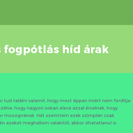
s fogpótlás híd árak
i tud találni valamit, hogy most éppen miért nem fordítja
szélve, hogy nagyon sokan eleve azzal érvelnek, hogy
kor mozognának. Hát szerintem ezek szimplán csak
a én ezeket meghallom valakitől, akkor óhatatlanul is