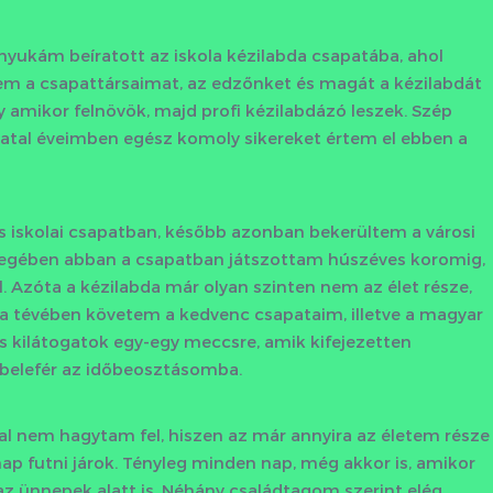
yukám beíratott az iskola kézilabda csapatába, ahol
em a csapattársaimat, az edzőnket és magát a kézilabdát
 amikor felnövök, majd profi kézilabdázó leszek. Szép
 fiatal éveimben egész komoly sikereket értem el ebben a
os iskolai csapatban, később azonban bekerültem a városi
ényegében abban a csapatban játszottam húszéves koromig,
 Azóta a kézilabda már olyan szinten nem az élet része,
a tévében követem a kedvenc csapataim, illetve a magyar
is kilátogatok egy-egy meccsre, amik kifejezetten
 belefér az időbeosztásomba.
al nem hagytam fel, hiszen az már annyira az életem része
ap futni járok. Tényleg minden nap, még akkor is, amikor
az ünnepek alatt is. Néhány családtagom szerint elég