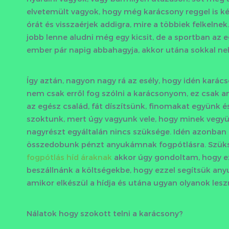
elvetemült vagyok, hogy még karácsony reggel is kép
órát és visszaérjek addigra, mire a többiek felkel
jobb lenne aludni még egy kicsit, de a sportban az 
ember pár napig abbahagyja, akkor utána sokkal ne
Így aztán, nagyon nagy rá az esély, hogy idén karács
nem csak erről fog szólni a karácsonyom, ez csak 
az egész család, fát díszítsünk, finomakat együnk
szoktunk, mert úgy vagyunk vele, hogy minek vegy
nagyrészt egyáltalán nincs szüksége. Idén azonban e
összedobunk pénzt anyukámnak fogpótlásra. Szüksé
fogpótlás híd áraknak
akkor úgy gondoltam, hogy ez
beszállnánk a költségekbe, hogy ezzel segítsük any
amikor elkészül a hídja és utána ugyan olyanok leszn
Nálatok hogy szokott telni a karácsony?