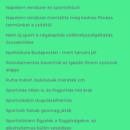
Napelem rendszer és sportöltöző
Napelem rendszer mentette meg kedves fitness
termünket a csődtől.
Nem új sport a cégalapítás székhelyszolgáltatás
összekötése
Nyelviskola Budapesten – mert tanulni jó!
Rozsdamentes keverőtál az igazán finom szószok
alapja
Ruha méret, bukósisak méretek cm
Sportolás télen is, és fogpótlás híd árak
Sportolásból duguláselhárítás
Sportoló fiának geomag játék
Sportolóként figyelek a függőségekre, az
alkoholizmus külön veszélyes