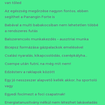
van tőled
Az egészség megőrzése nagyon fontos, ebben
segíthet a Panangin Forte is
Babával a multi babakocsiban nem lehetetlen többé
a rendszeres futás
Balszerencsés munkakezdés – ausztriai munka
Bicepsz formázása gázpalackok emelésével
Csalási nyaralás, kikapcsolódás, cserépkályha…
Csempe után futni, na még mit nem!
Edzésterv a raklapok között
Egy jó nesszeszer alapvető kellék akkor, ha sportoló
vagy
Egyedi focimezt a foci csapatnak!
Energiatanusítvány nélkül nem létezhet lakáseladás