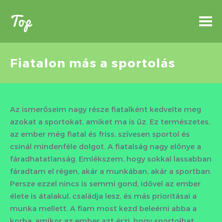
Top
Fiatalon más a sportolás
Az ismerőseim nagy része fiatalként kedvelte meg
azokat a sportokat, amiket ma is űz. Ez természetes,
az ember még fiatal és friss, szívesen sportol és
csinál mindenféle dolgot. A fiatalság nagy előnye a
fáradhatatlanság. Emlékszem, hogy sokkal lassabban
fáradtam el régen, akár a munkában, akár a sportban.
Persze ezzel nincs is semmi gond, idővel az ember
élete is átalakul, családja lesz, és más prioritásai a
munka mellett. A fiam most kezd beleérni abba a
korba, amikor az ember azt érzi, hogy sportolhat