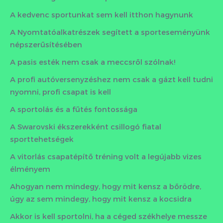
A kedvenc sportunkat sem kell itthon hagynunk
A Nyomtatóalkatrészek segített a sporteseményünk
népszerűsítésében
A pasis esték nem csak a meccsről szólnak!
A profi autóversenyzéshez nem csak a gázt kell tudni
nyomni, profi csapat is kell
A sportolás és a fűtés fontossága
A Swarovski ékszerekként csillogó fiatal
sporttehetségek
A vitorlás csapatépítő tréning volt a legújabb vizes
élményem
Ahogyan nem mindegy, hogy mit kensz a bőrödre,
úgy az sem mindegy, hogy mit kensz a kocsidra
Akkor is kell sportolni, ha a céged székhelye messze