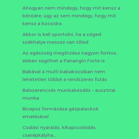
Ahogyan nem mindegy, hogy mit kensz a
bőrödre, úgy az sem mindegy, hogy mit
kensz a kocsidra
Akkor is kell sportolni, ha a céged
székhelye messze van tőled
Az egészség megőrzése nagyon fontos,
ebben segíthet a Panangin Forte is
Babával a multi babakocsiban nem
lehetetlen többé a rendszeres futás
Balszerencsés munkakezdés – ausztriai
munka
Bicepsz formázása gázpalackok
emelésével
Csalási nyaralás, kikapcsolódás,
cserépkályha…