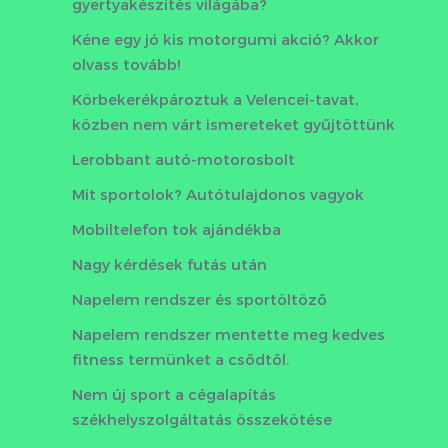
gyertyakészítés világába?
Kéne egy jó kis motorgumi akció? Akkor
olvass tovább!
Körbekerékpároztuk a Velencei-tavat,
közben nem várt ismereteket gyűjtöttünk
Lerobbant autó-motorosbolt
Mit sportolok? Autótulajdonos vagyok
Mobiltelefon tok ajándékba
Nagy kérdések futás után
Napelem rendszer és sportöltöző
Napelem rendszer mentette meg kedves
fitness termünket a csődtől.
Nem új sport a cégalapítás
székhelyszolgáltatás összekötése