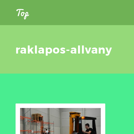
Top
raklapos-allvany