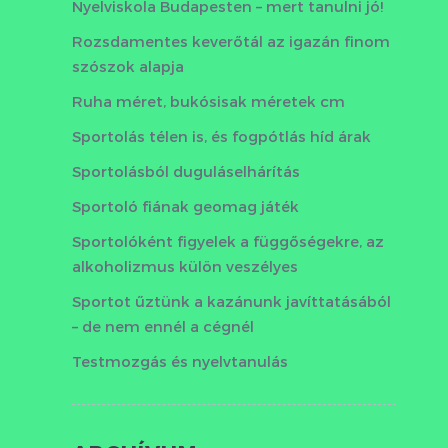
Nyelviskola Budapesten – mert tanulni jó!
Rozsdamentes keverőtál az igazán finom
szószok alapja
Ruha méret, bukósisak méretek cm
Sportolás télen is, és fogpótlás híd árak
Sportolásból duguláselhárítás
Sportoló fiának geomag játék
Sportolóként figyelek a függőségekre, az
alkoholizmus külön veszélyes
Sportot űztünk a kazánunk javíttatásából
– de nem ennél a cégnél
Testmozgás és nyelvtanulás