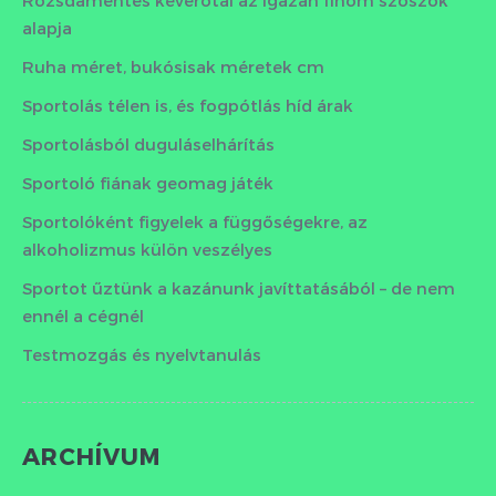
alapja
Ruha méret, bukósisak méretek cm
Sportolás télen is, és fogpótlás híd árak
Sportolásból duguláselhárítás
Sportoló fiának geomag játék
Sportolóként figyelek a függőségekre, az
alkoholizmus külön veszélyes
Sportot űztünk a kazánunk javíttatásából – de nem
ennél a cégnél
Testmozgás és nyelvtanulás
ARCHÍVUM