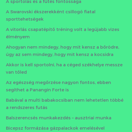
A sportolás és a fűtés fontossága
A Swarovski ékszerekként csillogó fiatal
sporttehetségek
A vitorlás csapatépítő tréning volt a legújabb vizes
élményem
Ahogyan nem mindegy, hogy mit kensz a bőrödre,
úgy az sem mindegy, hogy mit kensz a kocsidra
Akkor is kell sportolni, ha a céged székhelye messze
van tőled
Az egészség megőrzése nagyon fontos, ebben
segíthet a Panangin Forte is
Babával a multi babakocsiban nem lehetetlen többé
a rendszeres futás
Balszerencsés munkakezdés – ausztriai munka
Bicepsz formázása gázpalackok emelésével