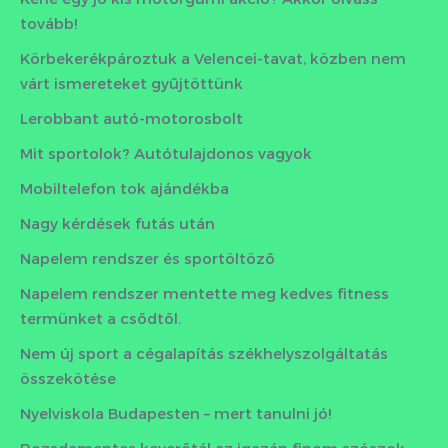
tovább!
Körbekerékpároztuk a Velencei-tavat, közben nem
várt ismereteket gyűjtöttünk
Lerobbant autó-motorosbolt
Mit sportolok? Autótulajdonos vagyok
Mobiltelefon tok ajándékba
Nagy kérdések futás után
Napelem rendszer és sportöltöző
Napelem rendszer mentette meg kedves fitness
termünket a csődtől.
Nem új sport a cégalapítás székhelyszolgáltatás
összekötése
Nyelviskola Budapesten – mert tanulni jó!
Rozsdamentes keverőtál az igazán finom szószok