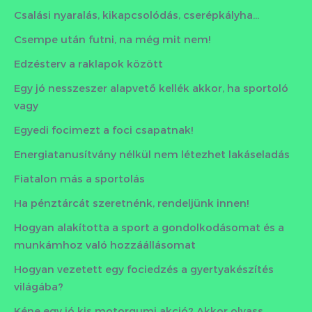
Csalási nyaralás, kikapcsolódás, cserépkályha…
Csempe után futni, na még mit nem!
Edzésterv a raklapok között
Egy jó nesszeszer alapvető kellék akkor, ha sportoló
vagy
Egyedi focimezt a foci csapatnak!
Energiatanusítvány nélkül nem létezhet lakáseladás
Fiatalon más a sportolás
Ha pénztárcát szeretnénk, rendeljünk innen!
Hogyan alakította a sport a gondolkodásomat és a
munkámhoz való hozzáállásomat
Hogyan vezetett egy fociedzés a gyertyakészítés
világába?
Kéne egy jó kis motorgumi akció? Akkor olvass