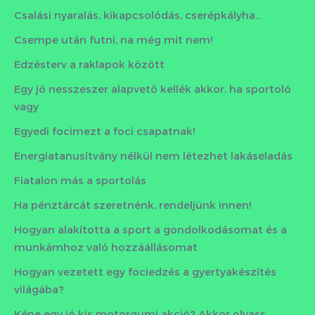
Csalási nyaralás, kikapcsolódás, cserépkályha…
Csempe után futni, na még mit nem!
Edzésterv a raklapok között
Egy jó nesszeszer alapvető kellék akkor, ha sportoló
vagy
Egyedi focimezt a foci csapatnak!
Energiatanusítvány nélkül nem létezhet lakáseladás
Fiatalon más a sportolás
Ha pénztárcát szeretnénk, rendeljünk innen!
Hogyan alakította a sport a gondolkodásomat és a
munkámhoz való hozzáállásomat
Hogyan vezetett egy fociedzés a gyertyakészítés
világába?
Kéne egy jó kis motorgumi akció? Akkor olvass