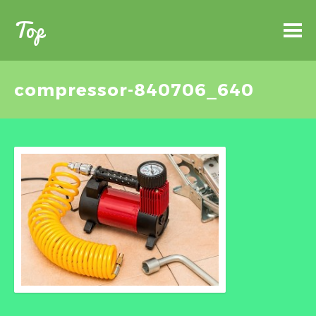
Top
compressor-840706_640