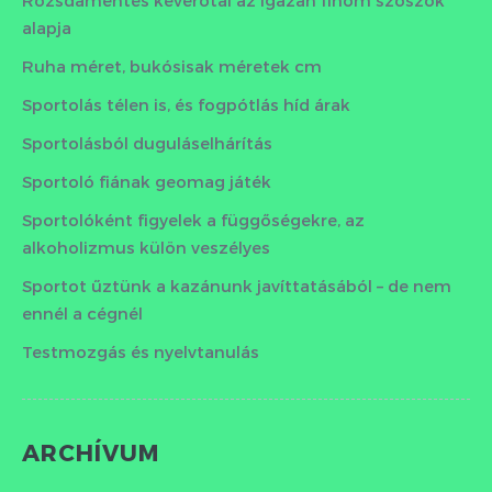
alapja
Ruha méret, bukósisak méretek cm
Sportolás télen is, és fogpótlás híd árak
Sportolásból duguláselhárítás
Sportoló fiának geomag játék
Sportolóként figyelek a függőségekre, az
alkoholizmus külön veszélyes
Sportot űztünk a kazánunk javíttatásából – de nem
ennél a cégnél
Testmozgás és nyelvtanulás
ARCHÍVUM