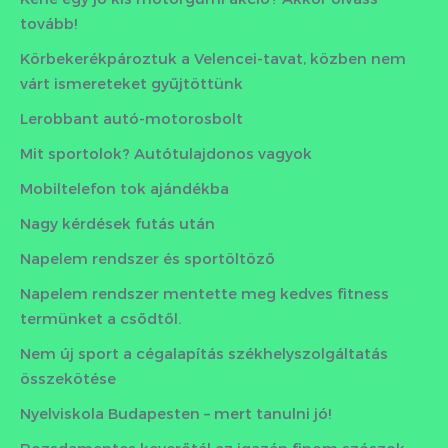
tovább!
Körbekerékpároztuk a Velencei-tavat, közben nem
várt ismereteket gyűjtöttünk
Lerobbant autó-motorosbolt
Mit sportolok? Autótulajdonos vagyok
Mobiltelefon tok ajándékba
Nagy kérdések futás után
Napelem rendszer és sportöltöző
Napelem rendszer mentette meg kedves fitness
termünket a csődtől.
Nem új sport a cégalapítás székhelyszolgáltatás
összekötése
Nyelviskola Budapesten – mert tanulni jó!
Rozsdamentes keverőtál az igazán finom szószok