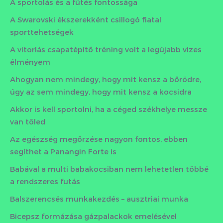
A sportolás és a fűtés fontossága
A Swarovski ékszerekként csillogó fiatal
sporttehetségek
A vitorlás csapatépítő tréning volt a legújabb vizes
élményem
Ahogyan nem mindegy, hogy mit kensz a bőrödre,
úgy az sem mindegy, hogy mit kensz a kocsidra
Akkor is kell sportolni, ha a céged székhelye messze
van tőled
Az egészség megőrzése nagyon fontos, ebben
segíthet a Panangin Forte is
Babával a multi babakocsiban nem lehetetlen többé
a rendszeres futás
Balszerencsés munkakezdés – ausztriai munka
Bicepsz formázása gázpalackok emelésével