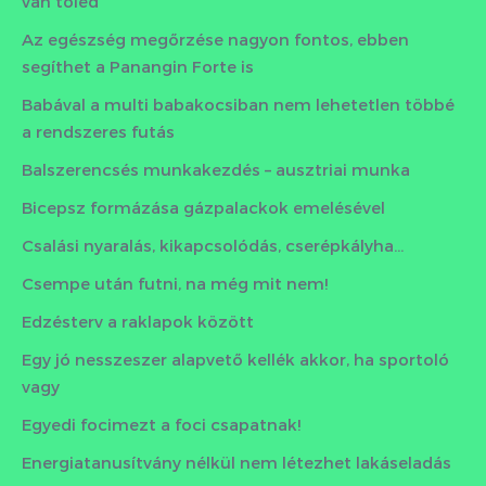
van tőled
Az egészség megőrzése nagyon fontos, ebben
segíthet a Panangin Forte is
Babával a multi babakocsiban nem lehetetlen többé
a rendszeres futás
Balszerencsés munkakezdés – ausztriai munka
Bicepsz formázása gázpalackok emelésével
Csalási nyaralás, kikapcsolódás, cserépkályha…
Csempe után futni, na még mit nem!
Edzésterv a raklapok között
Egy jó nesszeszer alapvető kellék akkor, ha sportoló
vagy
Egyedi focimezt a foci csapatnak!
Energiatanusítvány nélkül nem létezhet lakáseladás