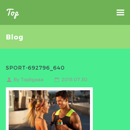
Top
Blog
SPORT-692796_640
By Topligaaa
2015.07.30.