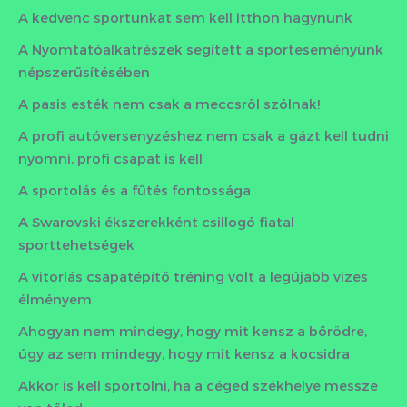
A kedvenc sportunkat sem kell itthon hagynunk
A Nyomtatóalkatrészek segített a sporteseményünk
népszerűsítésében
A pasis esték nem csak a meccsről szólnak!
A profi autóversenyzéshez nem csak a gázt kell tudni
nyomni, profi csapat is kell
A sportolás és a fűtés fontossága
A Swarovski ékszerekként csillogó fiatal
sporttehetségek
A vitorlás csapatépítő tréning volt a legújabb vizes
élményem
Ahogyan nem mindegy, hogy mit kensz a bőrödre,
úgy az sem mindegy, hogy mit kensz a kocsidra
Akkor is kell sportolni, ha a céged székhelye messze