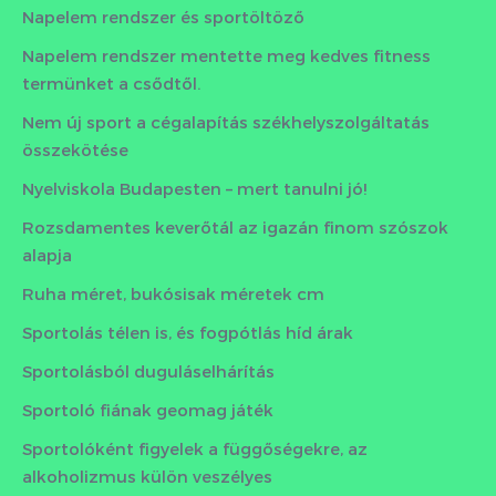
Napelem rendszer és sportöltöző
Napelem rendszer mentette meg kedves fitness
termünket a csődtől.
Nem új sport a cégalapítás székhelyszolgáltatás
összekötése
Nyelviskola Budapesten – mert tanulni jó!
Rozsdamentes keverőtál az igazán finom szószok
alapja
Ruha méret, bukósisak méretek cm
Sportolás télen is, és fogpótlás híd árak
Sportolásból duguláselhárítás
Sportoló fiának geomag játék
Sportolóként figyelek a függőségekre, az
alkoholizmus külön veszélyes