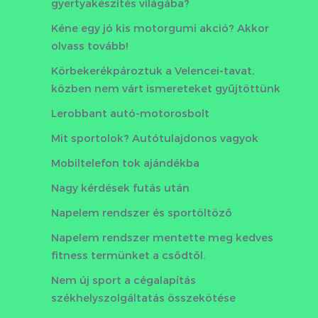
gyertyakészítés világába?
Kéne egy jó kis motorgumi akció? Akkor
olvass tovább!
Körbekerékpároztuk a Velencei-tavat,
közben nem várt ismereteket gyűjtöttünk
Lerobbant autó-motorosbolt
Mit sportolok? Autótulajdonos vagyok
Mobiltelefon tok ajándékba
Nagy kérdések futás után
Napelem rendszer és sportöltöző
Napelem rendszer mentette meg kedves
fitness termünket a csődtől.
Nem új sport a cégalapítás
székhelyszolgáltatás összekötése