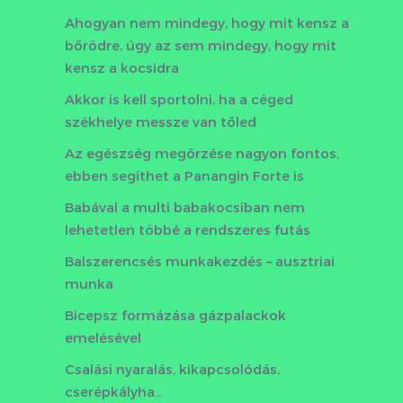
Ahogyan nem mindegy, hogy mit kensz a
bőrödre, úgy az sem mindegy, hogy mit
kensz a kocsidra
Akkor is kell sportolni, ha a céged
székhelye messze van tőled
Az egészség megőrzése nagyon fontos,
ebben segíthet a Panangin Forte is
Babával a multi babakocsiban nem
lehetetlen többé a rendszeres futás
Balszerencsés munkakezdés – ausztriai
munka
Bicepsz formázása gázpalackok
emelésével
Csalási nyaralás, kikapcsolódás,
cserépkályha…