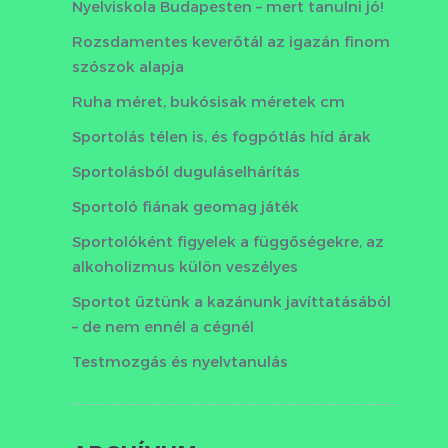
Nyelviskola Budapesten – mert tanulni jó!
Rozsdamentes keverőtál az igazán finom
szószok alapja
Ruha méret, bukósisak méretek cm
Sportolás télen is, és fogpótlás híd árak
Sportolásból duguláselhárítás
Sportoló fiának geomag játék
Sportolóként figyelek a függőségekre, az
alkoholizmus külön veszélyes
Sportot űztünk a kazánunk javíttatásából
– de nem ennél a cégnél
Testmozgás és nyelvtanulás